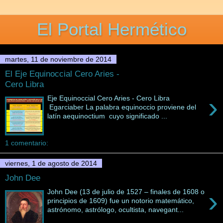
El Portal Hermético
martes, 11 de noviembre de 2014
El Eje Equinoccial Cero Aries -
Cero Libra
›
Eje Equinoccial Cero Aries - Cero Libra
Egarciaber La palabra equinoccio proviene del
latín aequinoctium cuyo significado ...
1 comentario:
viernes, 1 de agosto de 2014
John Dee
›
John Dee (13 de julio de 1527 – finales de 1608 o
principios de 1609) fue un notorio matemático,
astrónomo, astrólogo, ocultista, navegant...