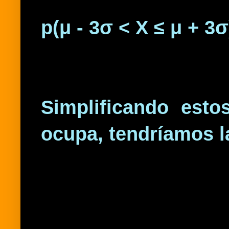
p(μ - 3σ < X ≤ μ + 3σ
Simplificando est
ocupa, tendríamos 