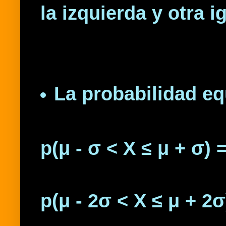
la izquierda y otra i
La probabilidad eq
p(μ - σ < X ≤ μ + σ) 
p(μ - 2σ < X ≤ μ + 2σ