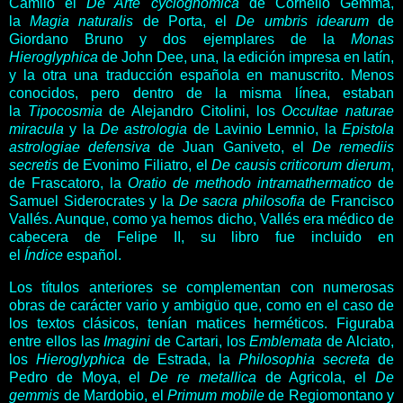
Camilo
el
De Arte cyclognomica
de Cornelio Gemma,
la
Magia naturalis
de Porta, el
De umbris idearum
de
Giordano Bruno y dos ejemplares de la
Monas
Hieroglyphica
de John Dee, una, la edición impresa en latín,
y la otra una traducción española en manuscrito. Menos
conocidos, pero dentro de la misma línea, estaban
la
Tipocosmia
de Alejandro Citolini, los
Occultae naturae
miracula
y la
De astrologia
de Lavinio Lemnio, la
Epistola
astrologiae defensiva
de Juan Ganiveto, el
De remediis
secretis
de Evonimo Filiatro, el
De causis criticorum dierum
,
de Frascatoro, la
Oratio de methodo intramathermatico
de
Samuel Siderocrates y la
D
e sacra philosofia
de Francisco
Vallés. Aunque, como ya hemos dicho, Vallés era médico de
cabecera de Felipe II, su libro fue incluido en
el
Índice
español.
Los títulos anteriores se complementan con numerosas
obras de carácter vario y ambigüo que, como en el caso de
los textos clásicos, tenían matices herméticos. Figuraba
entre ellos las
Imagini
de Cartari, los
Emblemata
de Alciato,
los
Hieroglyphica
de Estrada, la
Philosophia secreta
de
Pedro de Moya, el
De re metallica
de Agricola, el
De
gemmis
de Mardobio, el
Primum mobile
de Regiomontano y