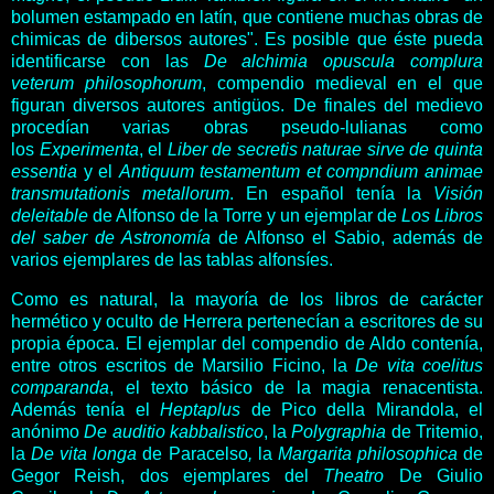
bolumen estampado en latín, que contiene muchas obras de
chimicas de dibersos autores". Es posible que éste pueda
identificarse con las
De alchimia opuscula complura
veterum philosophorum
, compendio medieval en el que
figuran diversos autores antigüos. De finales del medievo
procedían varias obras pseudo-lulianas como
los
Experimenta
, el
Liber de secretis naturae sirve de quinta
essentia
y el
Antiquum testamentum et compndium animae
transmutationis metallorum
. En español tenía la
Visión
deleitable
de Alfonso de la Torre y un ejemplar de
Los Libros
del saber de Astronomía
de Alfonso el Sabio, además de
varios ejemplares de las tablas alfonsíes.
Como es natural, la mayoría de los libros de carácter
hermético y oculto de Herrera pertenecían a escritores de su
propia época. El ejemplar del compendio de Aldo contenía,
entre otros escritos de Marsilio Ficino, la
De vita coelitus
comparanda
, el texto básico de la magia renacentista.
Además tenía el
Heptaplus
de Pico della Mirandola, el
anónimo
De auditio kabbalistico
, la
P
olygraphia
de Tritemio,
la
De vita longa
de Paracelso
,
la
Margarita philosophica
de
Gegor Reish, dos ejemplares del
Theatro
De Giulio