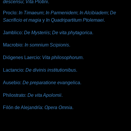
descensu
;
Vita Plotini
.
Proclo:
In Timaeum
;
In Parmenidem
;
In Alcibiadem
;
De
Sacrificio et magia
y
In Quadripartitum Ptolemaei
.
Jamblico:
De Mysteriis
;
De vita phytagorica
.
Macrobio:
In somnium Scipionis
.
Diógenes Laercio:
Vita philosophorum
.
Lactancio:
De divinis institutionibus
.
Ausebio:
De preparatione evangelica
.
Philostrato:
De vita Apolomii
.
Filón de Alejandría:
Opera Omnia
.