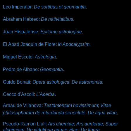
Leo Imperator:
De sortibus et geomantia
.
Abraham Hebreo:
De nativitatibus
.
Juan Hispalense:
Epitome astrologiae
.
El Abad Joaquin de Fiore:
In Apocalypsim
.
Miguel Escoto:
Astrologia
.
Pedro de Albano:
Geomantia
.
Guido Bonati:
Opera astrologica
;
De astronomia
.
Cecco d'Ascoli:
L'Acerba
.
Arnau de Vilanova:
Testamentum novissimum
;
Vitae
philosophorum de retardanda senectute
;
De aqua vitae
.
Pseudo-Ramon Llull:
Ars chemiae
;
Ars auriferae
;
Super
alchimiam
;
De virtutibua aquae vitae
;
De figura