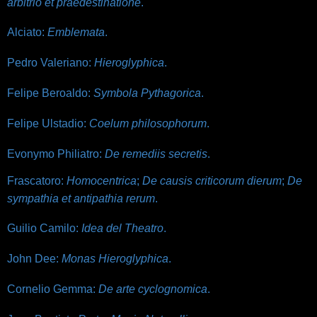
arbitrio et praedestinatione
.
Alciato:
Emblemata
.
Pedro Valeriano:
Hieroglyphica
.
Felipe Beroaldo:
Symbola Pythagorica
.
Felipe Ulstadio:
Coelum philosophorum
.
Evonymo Philiatro:
De remediis secretis
.
Frascatoro:
Homocentrica
;
De causis criticorum dierum
;
De
sympathia et antipathia rerum
.
Guilio Camilo:
Idea del Theatro
.
John Dee:
Monas Hieroglyphica
.
Cornelio Gemma:
De arte cyclognomica
.