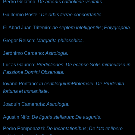
Pedro Gelatino:
De arcanis catholicae veritatis
.
Guillermo Postel:
De orbis terrae concordantia
.
El Abad Juan Tritemio:
de septem intelligentiis
;
Polygraphia
.
Gregor Reisch:
Margarita philosohica
.
Jerónimo Cardano:
Astrologia
.
Lucas Gaurico:
Predictiones
;
De eclipse Solis miraculosa in
Passione Domini Observata
.
Iovano Pontano:
In centiloquiumPtolemaei
;
De Prudentia
fortuna et immanitate
.
Joaquín Cameraria:
Astrologia
.
Agustín Nifo:
De figuris stellarum
;
De auguriis
.
Pedro Pomponazzi:
De incantationibus
;
De fato et libero