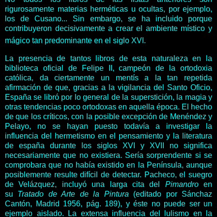
rigurosamente materias herméticas u ocultas, por ejemplo,
los de Cusano... Sin embargo, se ha incluido porque
contribuyeron decisivamente a crear el ambiente místico y
mágico tan predominante en el siglo XVI.
La presencia de tantos libros de esta naturaleza en la
biblioteca oficial de Felipe II, campeón de la ortodoxia
católica, da ciertamente un mentís a la tan repetida
afirmación de que, gracias a la vigilancia del Santo Oficio,
España se libró por lo general de la superstición, la magia y
otras tendencias poco ortodoxas en aquella época. El hecho
de que los críticos, con la posible excepción de Menéndez y
Pelayo, no se hayan puesto todavía a investigar la
influencia del hermetismo en el pensamiento y la literatura
de españa durante los siglos XVI y XVII no significa
necesariamente que no existiera. Sería sorprendente si se
comprobara que no había existido en la Península, aunque
posiblemente resulte difícil de detectar. Pacheco, el suegro
de Velázquez, incluyó una larga cita del
Pimandro
en
su
Tratado de Arte de la Pintura
(editado por Sánchaz
Cantón, Madrid 1956, pág. 189), y éste no puede ser un
ejemplo aislado. La extensa influencia del lulismo en la