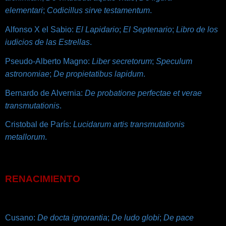
elementari
;
Codicillus sirve testamentum
.
Alfonso X el Sabio:
El Lapidario
;
El Septenario
;
Libro de los
iudicios de las Estrellas
.
Pseudo-Alberto Magno:
Liber secretorum
;
Speculum
astronomiae
;
De propietatibus lapidum
.
Bernardo de Alvernia:
De probatione perfectae et verae
transmutationis
.
Cristobal de París:
Lucidarum artis transmutationis
metallorum
.
RENACIMIENTO
Cusano:
De docta ignorantia
;
De ludo globi
;
De pace