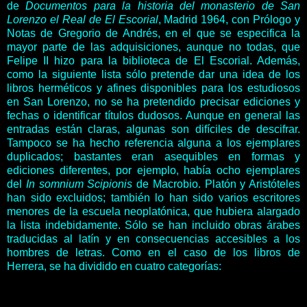
de
Documentos para la historia del monasterio de San
Lorenzo el Real de El Escorial
, Madrid 1964, con Prólogo y
Notas de Gregorio de Andrés, en el que se especifica la
mayor parte de las adquisiciones, aunque no todas, que
Felipe II hizo para la biblioteca de El Escorial. Además,
como la siguiente lista sólo pretende dar una idea de los
libros herméticos y afines disponibles para los estudiosos
en San Lorenzo, no se ha pretendido precisar ediciones y
fechas o identificar títulos dudosos. Aunque en general las
entradas están claras, algunas son difíciles de descifrar.
Tampoco se ha hecho referencia alguna a los ejemplares
duplicados; bastantes eran asequibles en formas y
ediciones diferentes, por ejemplo, había ocho ejemplares
del
In somnium Scipionis
de Macrobio. Platón y Aristóteles
han sido excluidos; también lo han sido varios escritores
menores de la escuela neoplatónica, que hubiera alargado
la lista indebidamente. Sólo se han incluido obras árabes
traducidas al latín y en consecuencias accesibles a los
hombres de letras. Como en el caso de los libros de
Herrera, se ha dividido en cuatro categorías: