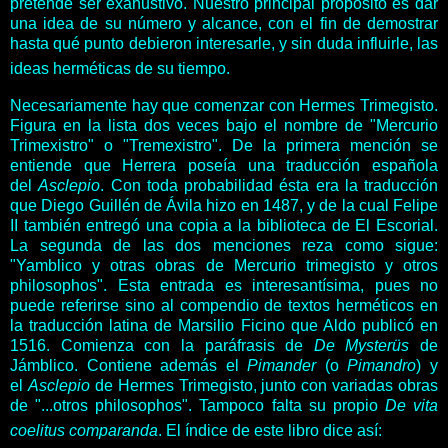
pretende ser exahustivo. Nuestro principal propósito es dar
una idea de su número y alcance, con el fin de demostrar
hasta qué punto debieron interesarle, y sin duda influirle, las
ideas herméticas de su tiempo.
Necesariamente hay que comenzar con Hermes Trimegisto.
Figura en la lista dos veces bajo el nombre de "Mercurio
Trimexistro" o "Tremexistro". De la primera mención se
entiende que Herrera poseía una traducción española
del
Asclepio
. Con toda probabilidad ésta era la traducción
que Diego Guillén de Ávila hizo en 1487, y de la cual Felipe
II también entregó una copia a la biblioteca de El Escorial.
La segunda de las dos menciones reza como sigue:
"Yamblico y otras obras de Mercurio trimegisto y otros
philosophos". Esta entrada es interesantísima, pues no
puede referirse sino al compendio de textos herméticos en
la traducción latina de Marsilio Ficino que Aldo publicó en
1516. Comienza con la paráfrasis de
De Mysterüs
de
Jámblico. Contiene además el
Pimander
(o
Pimandro
) y
el
Asclepio
de Hermes Trimegisto, junto con variadas obras
de "...otros philosophos". Tampoco falta su propio
De vita
coelitus comparanda
. El índice de este libro dice así: