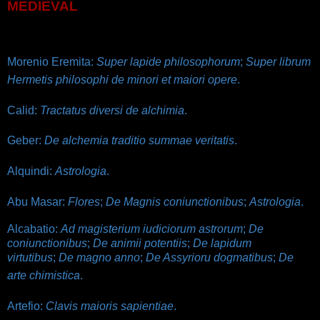
MEDIEVAL
Morenio Eremita:
Super lapide philosophorum
;
Super librum
Hermetis philosophi de minori et maiori opere
.
Calid:
Tractatus diversi de alchimia
.
Geber:
De alchemia traditio summae veritatis
.
Alquindi:
Astrologia
.
Abu Masar:
Flores
;
De Magnis coniunctionibus
;
Astrologia
.
Alcabatio:
Ad magisterium iudiciorum astrorum
;
De
coniunctionibus
;
De animii potentiis
;
De lapidum
virtutibus
;
De magno anno
;
De Assyrioru dogmatibus
;
De
arte chimistica
.
Artefio:
Clavis maioris sapientiae
.