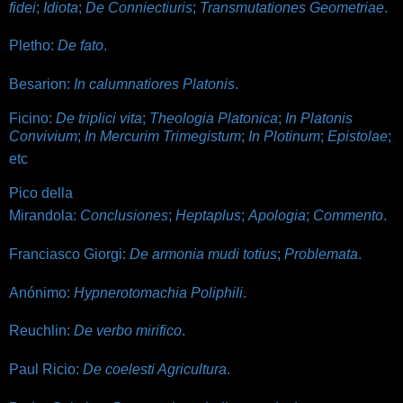
fidei
;
Idiota
;
De Conniectiuris
;
Transmutationes Geometriae
.
Pletho:
De fato
.
Besarion:
In calumnatiores Platonis
.
Ficino:
De triplici vita
;
Theologia Platonica
;
In Platonis
Convivium
;
In Mercurim Trimegistum
;
In Plotinum
;
Epistolae
;
etc
Pico della
Mirandola:
Conclusiones
;
Heptaplus
;
Apologia
;
Commento
.
Franciasco Giorgi:
De armonia mudi totius
;
Problemata
.
Anónimo:
Hypnerotomachia Poliphili
.
Reuchlin:
De verbo mirifico
.
Paul Ricio:
De coelesti Agricultura
.