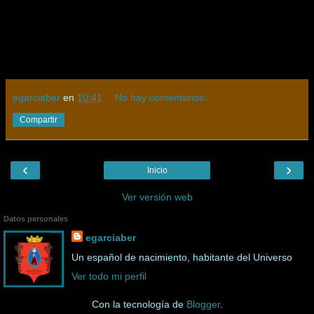
egarciaber
en
10:41
No hay comentarios:
Compartir
‹
›
Inicio
Ver versión web
Datos personales
egarciaber
Un español de nacimiento, habitante del Universo
Ver todo mi perfil
Con la tecnología de
Blogger
.