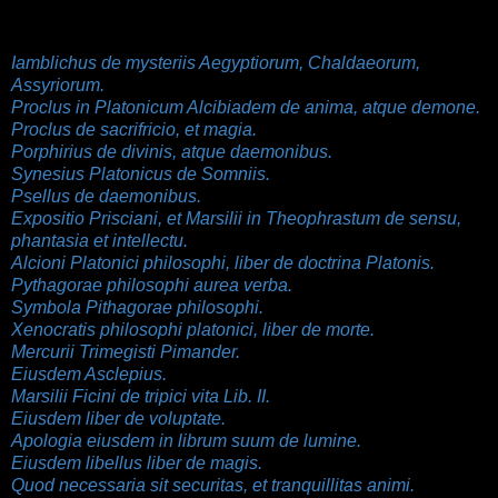
Iamblichus de mysteriis Aegyptiorum, Chaldaeorum,
Assyriorum.
Proclus in Platonicum Alcibiadem de anima, atque demone.
Proclus de sacrifricio, et magia.
Porphirius de divinis, atque daemonibus.
Synesius Platonicus de Somniis.
Psellus de daemonibus.
Expositio Prisciani, et Marsilii in Theophrastum de sensu,
phantasia et intellectu.
Alcioni Platonici philosophi, liber de doctrina Platonis.
Pythagorae philosophi aurea verba.
Symbola Pithagorae philosophi.
Xenocratis philosophi platonici, liber de morte.
Mercurii Trimegisti Pimander.
Eiusdem Asclepius.
Marsilii Ficini de tripici vita Lib. II.
Eiusdem liber de voluptate.
Apologia eiusdem in librum suum de lumine.
Eiusdem libellus liber de magis.
Quod necessaria sit securitas, et tranquillitas animi.