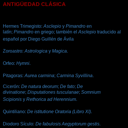
ANTIGÜEDAD CLÁSICA
Hermes Trimegisto:
Asclepio
y
Pimandro
en
latín;
Pimandro
en griego; también el
Asclepio
traducido al
español por Diego Guillén de Ávila
Zoroastro:
Astrologica
y
Magica
.
Orfeo:
Hymni
.
Pitagoras:
Aurea carmina
;
Carmina Syvillina
.
Cicerón:
De natura deorum
;
De fato
;
De
divinatione
;
Disputationes tusculanae
;
Somnium
Scipionis
y
Rethorica ad Herennium
.
Quintiliano:
De istitutione Oratoria (Libro XI)
.
Diodoro Sículo:
De fabulosis Aegyptorum gestis
.