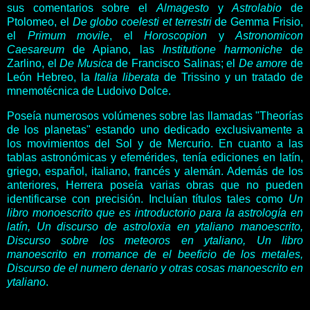
sus comentarios sobre el
Almagesto
y
Astrolabio
de
Ptolomeo, el
De globo coelesti et terrestri
de Gemma Frisio,
el
Primum movile
, el
Horoscopion
y
Astronomicon
Caesareum
de Apiano, las
Institutione harmoniche
de
Zarlino, el
De Musica
de Francisco Salinas; el
De amore
de
León Hebreo, la
Italia liberata
de Trissino y un tratado de
mnemotécnica de Ludoivo Dolce.
Poseía numerosos volúmenes sobre las llamadas "Theorías
de los planetas" estando uno dedicado exclusivamente a
los movimientos del Sol y de Mercurio. En cuanto a las
tablas astronómicas y efemérides, tenía ediciones en latín,
griego, español, italiano, francés y alemán. Además de los
anteriores, Herrera poseía varias obras que no pueden
identificarse con precisión. Incluían títulos tales como
Un
libro monoescrito que es introductorio para la astrología en
latín, Un discurso de astroloxia en ytaliano manoescrito,
Discurso sobre los meteoros en ytaliano, Un libro
manoescrito en rromance de el beeficio de los metales,
Discurso de el numero denario y otras cosas manoescrito en
ytaliano
.