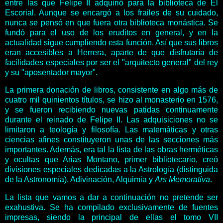
entre las que Felipe II adquirió para la biblioteca de El
Escorial. Aunque se encargó a los frailes de su cuidado,
nunca se pensó en que fuera otra biblioteca monástica. Se
fundó para el uso de los eruditos en general, y en la
actualidad sigue cumpliendo esta función. Así que sus libros
eran accesibles a Herrera, aparte de que disfrutaría de
facilidades especiales por ser el "arquitecto general" del rey
y su "aposentador mayor".
La primera donación de libros, consistente en algo más de
cuatro mil quinientos títulos, se hizo al monasterio en 1576,
y se fueron recibiendo nuevas patidas continuamente
durante el reinado de Felipe II. Las adquisiciones no se
limitaron a teología y filosofía. Las matemáticas y otras
ciencias afines constituyeron unas de las secciones más
importantes. Además, era tal la lista de las obras herméticas
y ocultas que Arias Montano, primer bibliotecario, creó
divisiones especiales dedicadas a la Astrología (distinguida
de la Astronomía), Adivinación, Alquimia y
Ars Memorativa
.
La lista que vamos a dar a continuación no pretende ser
exahustiva. Se ha compilado exclusivamente de fuentes
impresas, siendo la principal de ellas el tomo VII