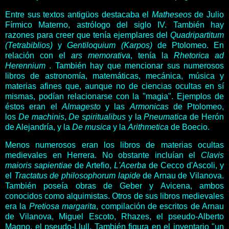
Entre sus textos antigüos destacaba el
Matheseos
de Julio
Fírmico Materno, astrólogo del siglo IV. También hay
razones para creer que tenía ejemplares del
Quadripartitum
(Tetrabiblios)
y
Gentiloquium (Karpos)
de Ptolomeo. En
relación con el
ars memorativa
, tenía la
Rhetorica ad
Herennium
. También hay que mencionar sus numerosos
libros de astronomía, matemáticas, mecánica, música y
materias afines que, aunque no de ciencias ocultas en sí
mismas, podían relacionarse con la "magia". Ejemplos de
éstos eran el
Almagesto
y las
Armonicas
de Ptolomeo,
los
De machinis
,
De spiritualibus
y la
Pneumatica
de Herón
de Alejandría, y la
De musica
y la
Arithmetica
de Boecio.
Menos numerosos eran los libros de materias ocultas
medievales en Herrera. No obstante incluían el
Clavis
maioris sapientiae
de Artefio,
L'Acerba
de Cecco d'Ascoli, y
el
Tractatus de philosophorum lapide
de Arnau de Vilanova.
También poseía obras de Geber y Avicena, ambos
conocidos como alquimistas. Otros de sus libros medievales
era la
Pretiosa margarita
, compilación de escritos de Arnau
de Vilanova, Miguel Escoto, Rhazes, el pseudo-Alberto
Magno, el pseudo-Llull. También figura en el inventario "un