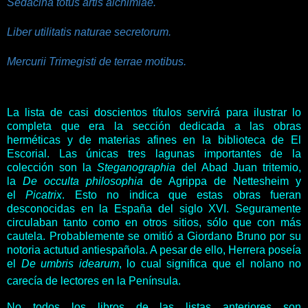
Sedacina totus artis alchimiae.
Liber utilitatis naturae secretorum.
Mercurii Trimegisti de terrae motibus.
La lista de casi doscientos títulos servirá para ilustrar lo
completa que era la sección dedicada a las obras
herméticas y de materias afines en la biblioteca de El
Escorial. Las únicas tres lagunas importantes de la
colección son la
Steganographia
del Abad Juan tritemio,
la
De occulta philosophia
de Agrippa de Nettesheim y
el
Picatrix
. Esto no indica que estas obras fueran
desconocidas en la España del siglo XVI. Seguramente
circulaban tanto como en otros sitios, sólo que con más
cautela. Probablemente se omitió a Giordano Bruno por su
notoria actutud antiespañola. A pesar de ello, Herrera poseía
el
De umbris idearum
, lo cual significa que el nolano no
carecía de lectores en la Península.
No todos los libros de las listas anteriores son