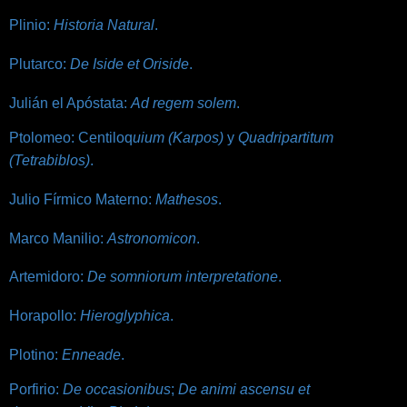
Plinio:
Historia Natural
.
Plutarco:
De Iside et Oriside
.
Julián el Apóstata:
Ad regem solem
.
Ptolomeo: Centiloq
uium (Karpos)
y
Quadripartitum
(Tetrabiblos)
.
Julio Fírmico Materno:
Mathesos
.
Marco Manilio:
Astronomicon
.
Artemidoro:
De somniorum interpretatione
.
Horapollo:
Hieroglyphica
.
Plotino:
Enneade
.
Porfirio:
De occasionibus
;
De animi ascensu et