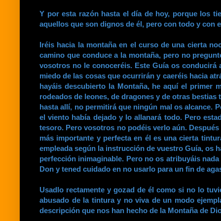
Y por esta razón hasta el día de hoy, porque los t
aquellos que son dignos de él, pero con todo y con e
Iréis hacia la montaña en el curso de una cierta n
camino que conduce a la montaña, pero no preguntéi
vosotros no le conoceréis. Este Guía os conducirá 
miedo de las cosas que ocurrirán y caeréis hacia at
hayáis descubierto la Montaña, he aquí el primer 
rodeados de leones, de dragones y de otras bestias 
hasta allí, no permitirá que ningún mal os alcance. 
el viento había dejado y lo allanará todo. Pero est
tesoro. Pero vosotros no podéis verlo aún. Después d
más importante y perfecta en él es una cierta tintu
empleada según la instrucción de vuestro Guía, os ha
perfección inimaginable. Pero no os atribuyáis nad
Don y tened cuidado en no usarlo para un fin de ag
Usadlo rectamente y gozad de él como si no lo tuvi
abusado de la tintura y no viva de un modo ejempla
descripción que nos han hecho de la Montaña de Dios,