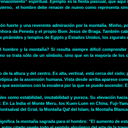
 "renacimiento" espiritual. Ejemplo es la fiesta pascual, que 
 invierno, el hombre debe renacer de nuevo como representa si
n fuerte y una reverente admiración por la montaña. Minho, por
hora da Peneda y el propio Bom Jesus de Braga. También cabe 
 las pirámides y templos de Egipto y Estados Unidos, los zigurat
l hombre y la montaña? Si resulta siempre dificil comprender
o se trata sólo de un símbolo, sino que en la mayoría de los c
e la altura y del centro. Es alta, vertical, está cerca del cielo; 
etípica de la ascensión humana. Vista desde arriba aparece como
a que asociamos con la escalera por la que se puede ascender. E
s como estabilidad, imutabilidad y pureza. Su elevación hacia lo
: En La India el Monte Meru, los Kuen-Luen en China, Fuji-Yama
ntsalvat del Grial, la Montaña Qaf del Islam, la Montaña Blanca d
ignifica la montaña sagrada para el hombre: "El aumento de est
autor citado revela todo el sentido alquímico del arte de la tran