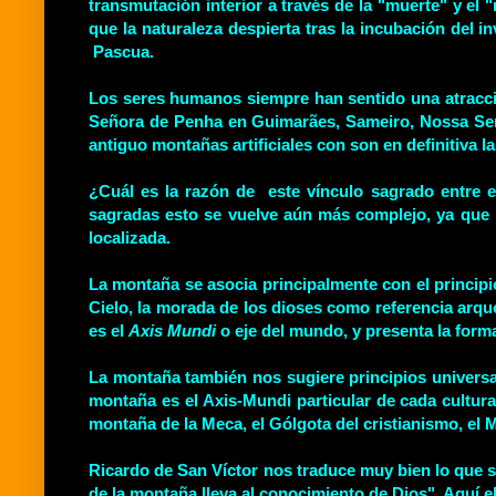
transmutación interior a través de la "muerte" y el
que la naturaleza despierta tras la incubación del
Pascua.
Los seres humanos siempre han sentido una atracció
Señora de Penha en Guimarães, Sameiro, Nossa Sen
antiguo montañas artificiales con son en definitiva
¿Cuál es la razón de este vínculo sagrado entre e
sagradas esto se vuelve aún más complejo, ya que n
localizada.
La montaña se asocia principalmente con el principio d
Cielo, la morada de los dioses como referencia arqu
es el
Axis Mundi
o eje del mundo, y presenta la form
La montaña también nos sugiere principios universale
montaña es el Axis-Mundi particular de cada cultura
montaña de la Meca, el Gólgota del cristianismo, el Mo
Ricardo de San Víctor nos traduce muy bien lo que s
de la montaña lleva al conocimiento de Dios". Aquí el 