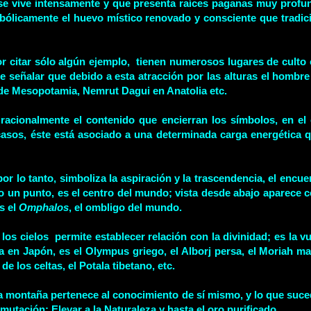
aquí se vive intensamente y que presenta raíces paganas muy pro
mbólicamente el huevo místico renovado y consciente que tradi
 citar sólo algún ejemplo, tienen numerosos lugares de culto 
señalar que debido a esta atracción por las alturas el hombr
s de Mesopotamia, Nemrut Dagui en Anatolia etc.
 racionalmente el contenido que encierran los símbolos, en el
asos, éste está asociado a una determinada carga energética qu
por lo tanto, simboliza la aspiración y la trascendencia, el encue
 un punto, es el centro del mundo; vista desde abajo aparece co
s el
Omphalos
, el ombligo del mundo.
s cielos permite establecer relación con la divinidad; es la vu
 en Japón, es el Olympus griego, el Alborj persa, el Moriah ma
e los celtas, el Potala tibetano, etc.
a montaña pertenece al conocimiento de sí mismo, y lo que suced
smutación: Elevar a la Naturaleza y hasta el oro purificado.