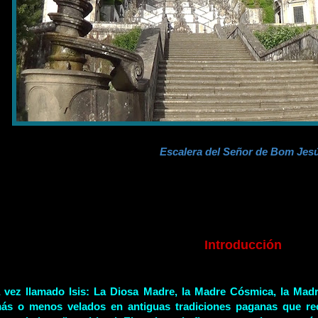
Escalera del Señor de Bom Jes
Introducción
 vez llamado Isis: La Diosa Madre, la Madre Cósmica, la Madre
ás o menos velados en antiguas tradiciones paganas que recu