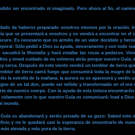
odido ser encontrado ni imaginado. Pero ahora al fin, el cami
idado de haberos preparado vosotros mismos por la oración. In
a que se presentará a vosotros y os vendrá a encontrar en el 
curo. Es necesario que os arméis de un valor decidido y heroic
corporal: Sólo pedid a Dios su ayuda, sinceramente y con todo v
sacudirá la Montaña y hará estallar las rocas a pedazos. Voso
eltos y tened cuidado de no volveros atrás porque vuestro Guía, 
uy cerca. Después de este viento vendrá un temblor de tierra qu
emblor de tierra caerá fuego que consumirá toda la mugre de la 
is la estrella de la mañana, la aurora se os aparecerá y veréis 
 digno de un tal don, puede ser teñido y transformado en el oro 
rte de vuestro cuerpo. Con la ayuda de esta tintura encontraréi
s solamente con lo que vuestro Guía os comunicará; load a Dio
 al mundo.
ro Guía os abandonará y seréis privado de su gozo: Sabed esto 
ficio y no le quedará casi la esperanza de encontrarlo de nue
más elevada y más pura de la tierra.