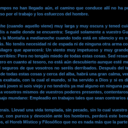
iempos no han llegado aún, el camino que conduce allí no ha p
so por el trabajo y los esfuerzos del hombre.
oche (cuando aquello viene) muy larga y muy oscura y tened cu
s a nadie donde se encuentra: Seguid solamente a vuestro Guí
a la Montaña a medianoche cuando todo está en silencio y es os
rás. No tenéis necesidad ni de espada ni de ninguna otra arma 
milagro que aparecerá: Un viento muy impetuoso y muy grande 
terribles: Pero no tengáis miedo de todas estas cosas. Sed resu
Pero en cuanto al tesoro, no está aún descubierto aunque esté m
ad seguros de que vosotros no seréis derribados. Después del t
e todas estas cosas y cerca del alba, habrá una gran calma, veré
ra exaltada, con la cual el mundo, si ha servido a Dios y si es
rá joven si sois viejo y no tendréis ya mal alguno en ninguna pa
a a vosotros mismos de vuestros poderes presentes, contentaro
asajo mundano: Empleadlo en trabajos tales que sean contrarios
erais. Llevad una vida templada, sin pecado, sin lo cual vuest
r, con pureza y devoción ante los hombres, perderá este bene
 el Horeb Místico y Filosófico que no es nada más que la parte 