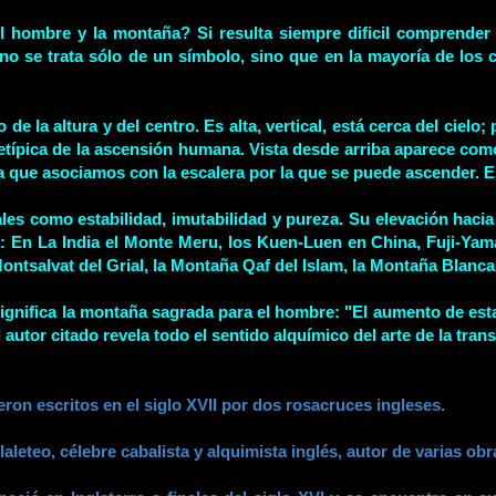
l hombre y la montaña? Si resulta siempre dificil comprender
o se trata sólo de un símbolo, sino que en la mayoría de los c
e la altura y del centro. Es alta, vertical, está cerca del cielo; 
etípica de la ascensión humana. Vista desde arriba aparece como
a que asociamos con la escalera por la que se puede ascender. E
s como estabilidad, imutabilidad y pureza. Su elevación hacia lo
: En La India el Monte Meru, los Kuen-Luen en China, Fuji-Yama
ntsalvat del Grial, la Montaña Qaf del Islam, la Montaña Blanca d
ignifica la montaña sagrada para el hombre: "El aumento de est
autor citado revela todo el sentido alquímico del arte de la tran
ron escritos en el siglo XVII por dos rosacruces ingleses.
aleteo, célebre cabalista y alquimista inglés, autor de varias obr