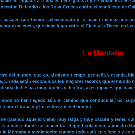
ció en Inglaterra a finales del siglo XVI y se encuentra en 
inventor. Defendió a los Rosa-Cruces contra el manifiesto de Ga
 pasajes que hemos seleccionado y lo hacen incluso con un
 por excelencia, que tiene lugar entre el Cielo y la Tierra, en la
La Montaña
ntro del mundo, que es, al mismo tiempo, pequeña y grande, blan
ble. En ella están escondidos los mayores tesoros que el mundo n
 rodeada de bestias muy crueles y de otras aves rapaces que hacen 
iempos no han llegado aún, el camino que conduce allí no ha p
so por el trabajo y los esfuerzos del hombre.
oche (cuando aquello viene) muy larga y muy oscura y tened cu
s a nadie donde se encuentra: Seguid solamente a vuestro Guí
a la Montaña a medianoche cuando todo está en silencio y es os