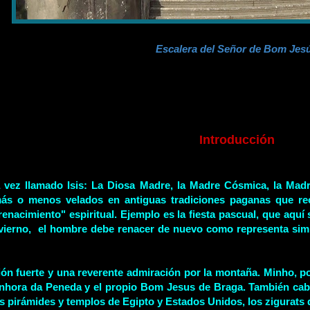
Escalera del Señor de Bom Jes
Introducción
 vez llamado Isis: La Diosa Madre, la Madre Cósmica, la Madre
ás o menos velados en antiguas tradiciones paganas que recu
 "renacimiento" espiritual. Ejemplo es la fiesta pascual, que 
 invierno, el hombre debe renacer de nuevo como representa si
n fuerte y una reverente admiración por la montaña. Minho, por
hora da Peneda y el propio Bom Jesus de Braga. También cabe 
 las pirámides y templos de Egipto y Estados Unidos, los zigurat