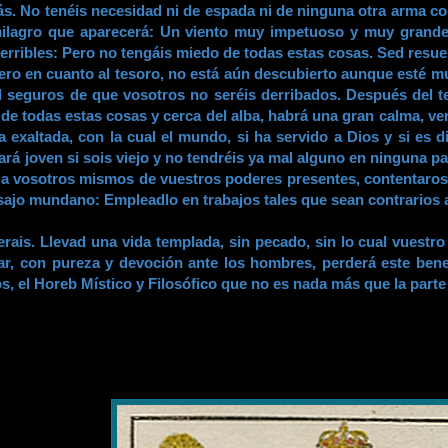
rás. No tenéis necesidad ni de espada ni de ninguna otra arma 
milagro que aparecerá: Un viento muy impetuoso y muy grande 
terribles: Pero no tengáis miedo de todas estas cosas. Sed resu
Pero en cuanto al tesoro, no está aún descubierto aunque esté m
ad seguros de que vosotros no seréis derribados. Después del t
e todas estas cosas y cerca del alba, habrá una gran calma, veré
ra exaltada, con la cual el mundo, si ha servido a Dios y si es
rá joven si sois viejo y no tendréis ya mal alguno en ninguna pa
a a vosotros mismos de vuestros poderes presentes, contentaro
asajo mundano: Empleadlo en trabajos tales que sean contrarios
erais. Llevad una vida templada, sin pecado, sin lo cual vuest
r, con pureza y devoción ante los hombres, perderá este bene
 el Horeb Místico y Filosófico que no es nada más que la parte 