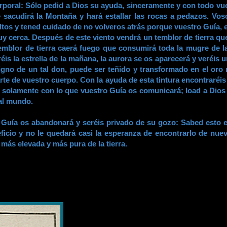
corporal: Sólo pedid a Dios su ayuda, sinceramente y con todo v
sacudirá la Montaña y hará estallar las rocas a pedazos. Voso
eltos y tened cuidado de no volveros atrás porque vuestro Guía, 
uy cerca. Después de este viento vendrá un temblor de tierra qu
emblor de tierra caerá fuego que consumirá toda la mugre de la 
is la estrella de la mañana, la aurora se os aparecerá y veréis 
 digno de un tal don, puede ser teñido y transformado en el oro 
rte de vuestro cuerpo. Con la ayuda de esta tintura encontraréi
s solamente con lo que vuestro Guía os comunicará; load a Dio
 al mundo.
ro Guía os abandonará y seréis privado de su gozo: Sabed esto 
ficio y no le quedará casi la esperanza de encontrarlo de nue
más elevada y más pura de la tierra.