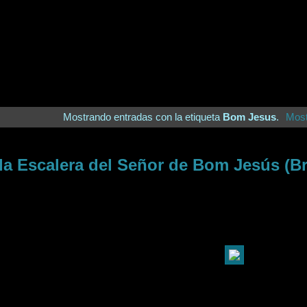
Mostrando entradas con la etiqueta
Bom Jesus
.
Most
la Escalera del Señor de Bom Jesús (B