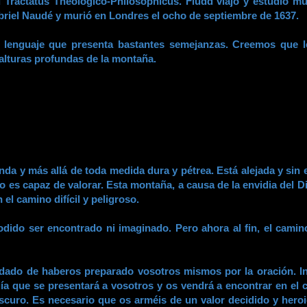
su Tractatus Theológico-Philosophicus. Fludd viajó y estudió 
briel Naudé y murió en Londres el ocho de septiembre de 1637.
 lenguaje que presenta bastantes semejanzas. Creemos que l
s alturas profundas de la montaña.
da y más allá de toda medida dura y pétrea. Está alejada y sin 
o es capaz de valorar. Esta montaña, a causa de la envidia del 
el camino difícil y peligroso.
odido ser encontrado ni imaginado. Pero ahora al fin, el cami
idado de haberos preparado vosotros mismos por la oración. In
a que se presentará a vosotros y os vendrá a encontrar en el 
curo. Es necesario que os arméis de un valor decidido y heroic