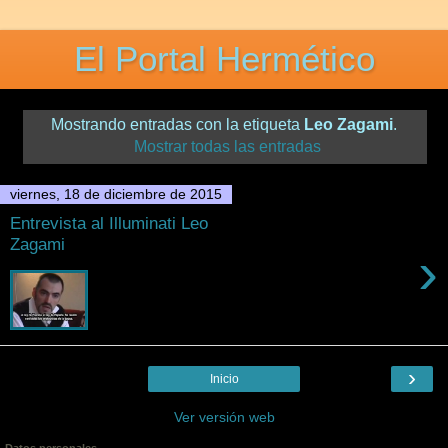
El Portal Hermético
Mostrando entradas con la etiqueta
Leo Zagami
.
Mostrar todas las entradas
viernes, 18 de diciembre de 2015
Entrevista al Illuminati Leo
Zagami
›
›
Inicio
Ver versión web
Datos personales